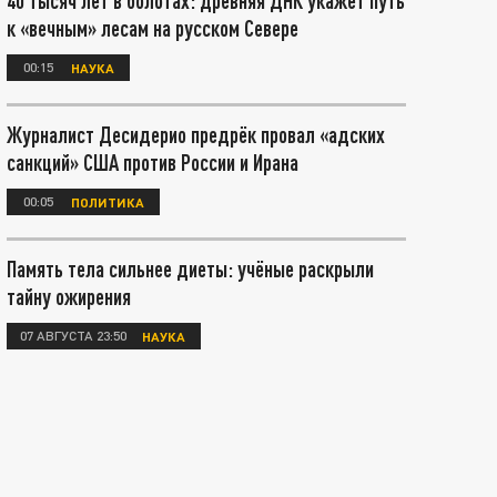
40 тысяч лет в болотах: древняя ДНК укажет путь
к «вечным» лесам на русском Севере
00:15
НАУКА
Журналист Десидерио предрёк провал «адских
санкций» США против России и Ирана
00:05
ПОЛИТИКА
Память тела сильнее диеты: учёные раскрыли
тайну ожирения
07 АВГУСТА 23:50
НАУКА