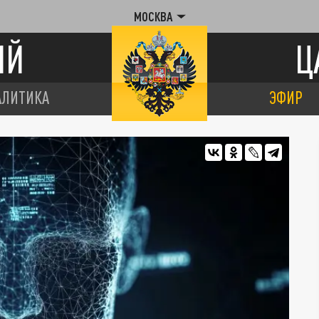
МОСКВА
ИЙ
Ц
АЛИТИКА
ЭФИР