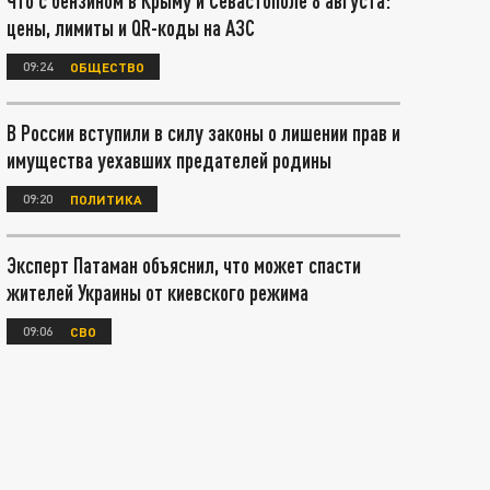
Что с бензином в Крыму и Севастополе 8 августа:
цены, лимиты и QR-коды на АЗС
09:24
ОБЩЕСТВО
В России вступили в силу законы о лишении прав и
имущества уехавших предателей родины
09:20
ПОЛИТИКА
Эксперт Патаман объяснил, что может спасти
жителей Украины от киевского режима
09:06
СВО