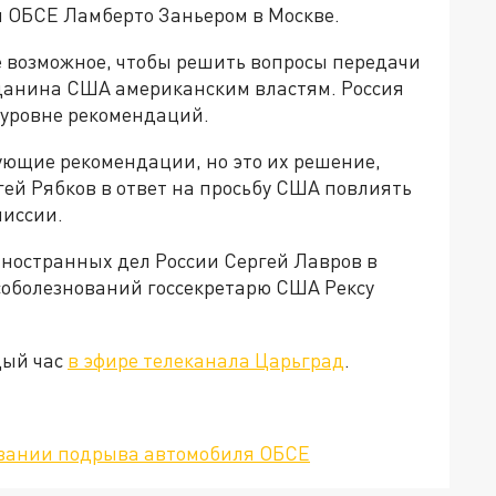
м ОБСЕ Ламберто Заньером в Москве.
е возможное, чтобы решить вопросы передачи
жданина США американским властям. Россия
а уровне рекомендаций.
ующие рекомендации, но это их решение,
гей Рябков в ответ на просьбу США повлиять
миссии.
иностранных дел России Сергей Лавров в
 соболезнований госсекретарю США Рексу
дый час
в эфире телеканала Царьград
.
довании подрыва автомобиля ОБСЕ