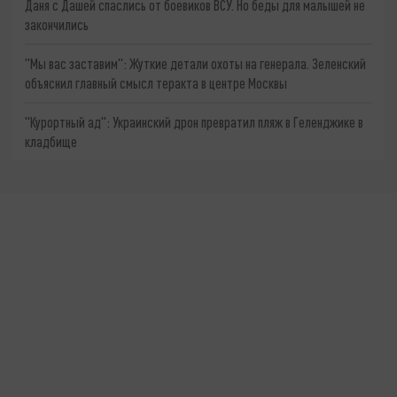
Даня с Дашей спаслись от боевиков ВСУ. Но беды для малышей не
закончились
"Мы вас заставим": Жуткие детали охоты на генерала. Зеленский
объяснил главный смысл теракта в центре Москвы
"Курортный ад": Украинский дрон превратил пляж в Геленджике в
кладбище