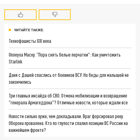
ЧИТАЙТЕ ТАКЖЕ:
Технофашисты XXI века
Оплеуха Маску. "Пора снять белые перчатки": Как уничтожить
Starlink
Даня с Дашей спаслись от боевиков ВСУ. Но беды для малышей не
закончились
Три главных инсайда об СВО. Отмена мобилизации и возвращение
"генерала Армагеддона"? Отличные новости, которые ждали все
Новости сильно хуже, чем докладывали. Враг форсировал реку.
Оборона провалена. Кто по глупости спалил позиции ВС России на
важнейшем фронте?