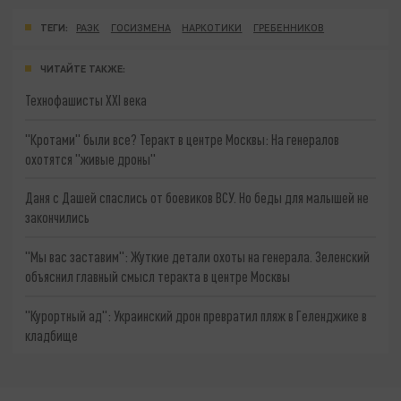
ТЕГИ:
РАЭК
ГОСИЗМЕНА
НАРКОТИКИ
ГРЕБЕННИКОВ
ЧИТАЙТЕ ТАКЖЕ:
Технофашисты XXI века
"Кротами" были все? Теракт в центре Москвы: На генералов
охотятся "живые дроны"
Даня с Дашей спаслись от боевиков ВСУ. Но беды для малышей не
закончились
"Мы вас заставим": Жуткие детали охоты на генерала. Зеленский
объяснил главный смысл теракта в центре Москвы
"Курортный ад": Украинский дрон превратил пляж в Геленджике в
кладбище