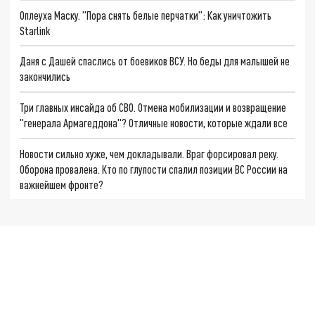
Оплеуха Маску. "Пора снять белые перчатки": Как уничтожить
Starlink
Даня с Дашей спаслись от боевиков ВСУ. Но беды для малышей не
закончились
Три главных инсайда об СВО. Отмена мобилизации и возвращение
"генерала Армагеддона"? Отличные новости, которые ждали все
Новости сильно хуже, чем докладывали. Враг форсировал реку.
Оборона провалена. Кто по глупости спалил позиции ВС России на
важнейшем фронте?