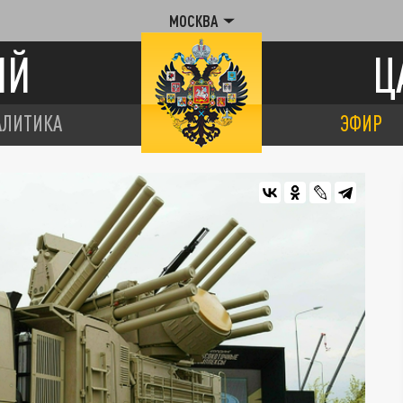
МОСКВА
ИЙ
Ц
АЛИТИКА
ЭФИР