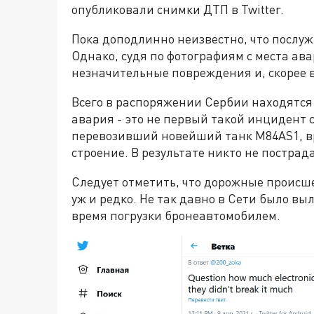
опубликовали снимки ДТП в Twitter.
Пока доподлинно неизвестно, что послу
Однако, судя по фотографиям с места ав
незначительные повреждения и, скорее в
Всего в распоряжении Сербии находятся
авария - это не первый такой инцидент с
перевозивший новейший танк М84АS1, вр
строение. В результате никто не пострад
Следует отметить, что дорожные происше
уж и редко. Не так давно в Сети было вы
время погрузки бронеавтомобилем.