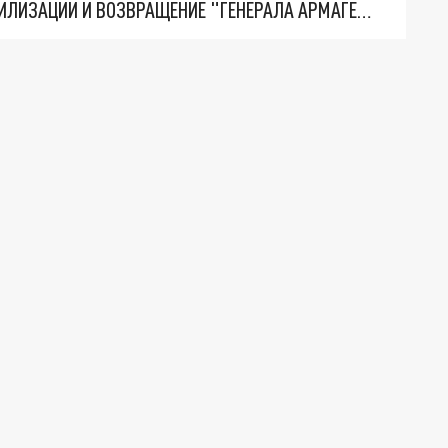
ТРИ ГЛАВНЫХ ИНСАЙДА ОБ СВО. ОТМЕНА МОБИЛИЗАЦИИ И ВОЗВРАЩЕНИЕ "ГЕНЕРАЛА АРМАГЕДДОНА"? ОТЛИЧНЫЕ НОВОСТИ, КОТОРЫЕ ЖДАЛИ ВСЕ