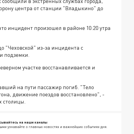
 сообщили в экстренных службах города,
орону центра от станции "Владыкино" до
то инцидент произошел в районе 10:20 утра
о "Чеховской" из-за инцидента с
и подземки.
 северном участке восстанавливается и
авший на пути пассажир погиб. "Тело
гона, движение поездов восстановлено", -
х столицы.
сывайтесь на наши каналы
ыми узнавайте о главных новостях и важнейших событиях дня.