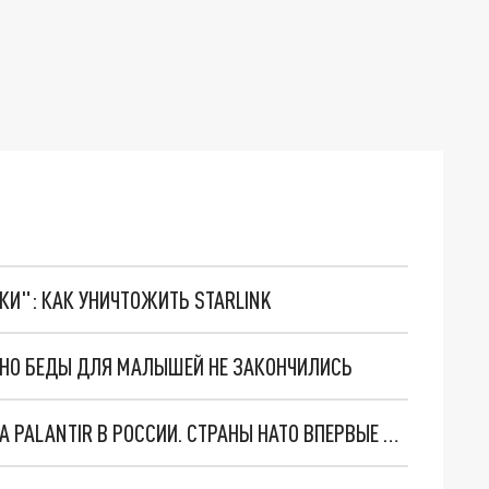
ТКИ": КАК УНИЧТОЖИТЬ STARLINK
. НО БЕДЫ ДЛЯ МАЛЫШЕЙ НЕ ЗАКОНЧИЛИСЬ
"ОЧЕНЬ ПЛОХИЕ НОВОСТИ": БОЛЬШАЯ ОШИБКА PALANTIR В РОССИИ. СТРАНЫ НАТО ВПЕРВЫЕ ЗА СВО ОСТАНОВИЛИ ПОСТАВКИ ОРУЖИЯ. ВСУ ТЕРЯЮТ ПРИГРАНИЧЬЕ?