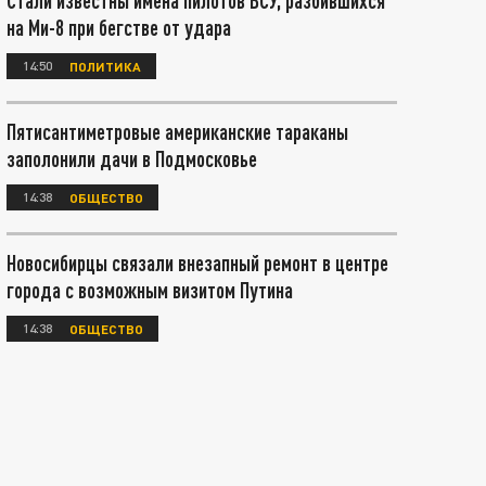
Стали известны имена пилотов ВСУ, разбившихся
на Ми-8 при бегстве от удара
14:50
ПОЛИТИКА
Пятисантиметровые американские тараканы
заполонили дачи в Подмосковье
14:38
ОБЩЕСТВО
Новосибирцы связали внезапный ремонт в центре
города с возможным визитом Путина
14:38
ОБЩЕСТВО