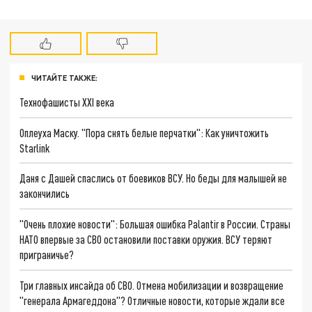
ЧИТАЙТЕ ТАКЖЕ:
Технофашисты XXI века
Оплеуха Маску. "Пора снять белые перчатки": Как уничтожить
Starlink
Даня с Дашей спаслись от боевиков ВСУ. Но беды для малышей не
закончились
"Очень плохие новости": Большая ошибка Palantir в России. Страны
НАТО впервые за СВО остановили поставки оружия. ВСУ теряют
приграничье?
Три главных инсайда об СВО. Отмена мобилизации и возвращение
"генерала Армагеддона"? Отличные новости, которые ждали все