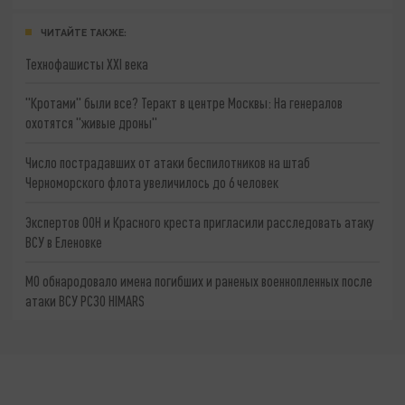
ЧИТАЙТЕ ТАКЖЕ:
Технофашисты XXI века
"Кротами" были все? Теракт в центре Москвы: На генералов
охотятся "живые дроны"
Число пострадавших от атаки беспилотников на штаб
Черноморского флота увеличилось до 6 человек
Экспертов ООН и Красного креста пригласили расследовать атаку
ВСУ в Еленовке
МО обнародовало имена погибших и раненых военнопленных после
атаки ВСУ РСЗО HIMARS