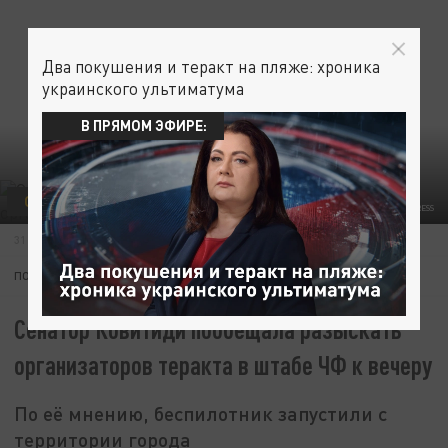
Два покушения и теракт на пляже: хроника
украинского ультиматума
В ПРЯМОМ ЭФИРЕ:
ОБЩЕСТВО
ФОТО: FEDERATION COUNCIL OF RUSSIA/GLOBALLOOKPRESS
31 ИЮЛЯ 13:04
ПОДПИШИТЕСЬ:
Сенатор Ковитиди пообещала разыскать
организаторов теракта в штабе ЧФ к вечеру
По её мнению, беспилотник запустили с
территории города