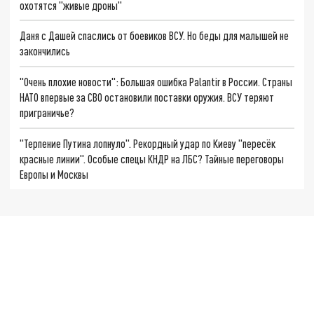
охотятся "живые дроны"
Даня с Дашей спаслись от боевиков ВСУ. Но беды для малышей не
закончились
"Очень плохие новости": Большая ошибка Palantir в России. Страны
НАТО впервые за СВО остановили поставки оружия. ВСУ теряют
приграничье?
"Терпение Путина лопнуло". Рекордный удар по Киеву "пересёк
красные линии". Особые спецы КНДР на ЛБС? Тайные переговоры
Европы и Москвы