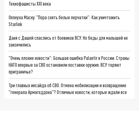
Технофашисты XXI века
Оплеуха Маску. "Пора снять белые перчатки": Как уничтожить
Starlink
Даня с Дашей спаслись от боевиков ВСУ. Но беды для малышей не
закончились
"Очень плохие новости": Большая ошибка Palantir в России. Страны
НАТО впервые за СВО остановили поставки оружия. ВСУ теряют
приграничье?
Три главных инсайда об СВО. Отмена мобилизации и возвращение
"генерала Армагеддона"? Отличные новости, которые ждали все