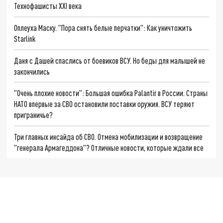
Технофашисты XXI века
Оплеуха Маску. "Пора снять белые перчатки": Как уничтожить
Starlink
Даня с Дашей спаслись от боевиков ВСУ. Но беды для малышей не
закончились
"Очень плохие новости": Большая ошибка Palantir в России. Страны
НАТО впервые за СВО остановили поставки оружия. ВСУ теряют
приграничье?
Три главных инсайда об СВО. Отмена мобилизации и возвращение
"генерала Армагеддона"? Отличные новости, которые ждали все