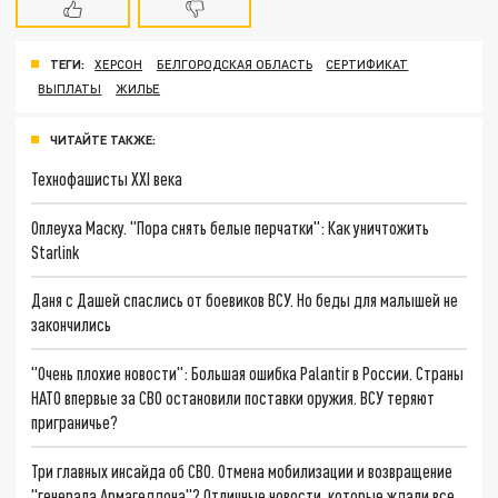
ТЕГИ:
ХЕРСОН
БЕЛГОРОДСКАЯ ОБЛАСТЬ
СЕРТИФИКАТ
ВЫПЛАТЫ
ЖИЛЬЕ
ЧИТАЙТЕ ТАКЖЕ:
Технофашисты XXI века
Оплеуха Маску. "Пора снять белые перчатки": Как уничтожить
Starlink
Даня с Дашей спаслись от боевиков ВСУ. Но беды для малышей не
закончились
"Очень плохие новости": Большая ошибка Palantir в России. Страны
НАТО впервые за СВО остановили поставки оружия. ВСУ теряют
приграничье?
Три главных инсайда об СВО. Отмена мобилизации и возвращение
"генерала Армагеддона"? Отличные новости, которые ждали все