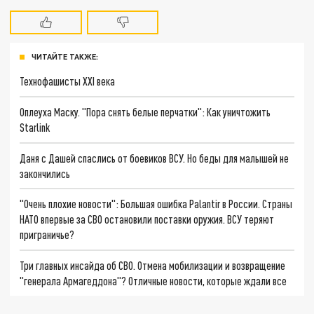
ЧИТАЙТЕ ТАКЖЕ:
Технофашисты XXI века
Оплеуха Маску. "Пора снять белые перчатки": Как уничтожить
Starlink
Даня с Дашей спаслись от боевиков ВСУ. Но беды для малышей не
закончились
"Очень плохие новости": Большая ошибка Palantir в России. Страны
НАТО впервые за СВО остановили поставки оружия. ВСУ теряют
приграничье?
Три главных инсайда об СВО. Отмена мобилизации и возвращение
"генерала Армагеддона"? Отличные новости, которые ждали все