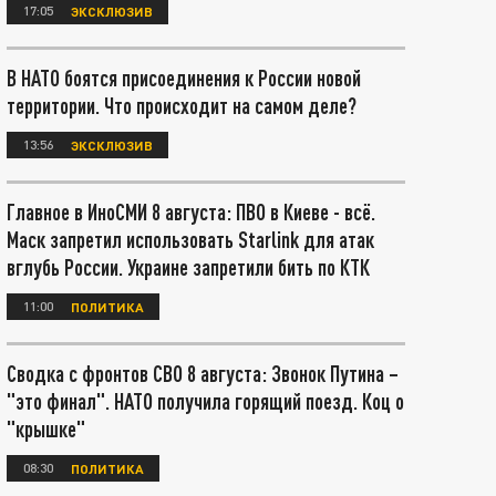
17:05
ЭКСКЛЮЗИВ
В НАТО боятся присоединения к России новой
территории. Что происходит на самом деле?
13:56
ЭКСКЛЮЗИВ
Главное в ИноСМИ 8 августа: ПВО в Киеве - всё.
Маск запретил использовать Starlink для атак
вглубь России. Украине запретили бить по КТК
11:00
ПОЛИТИКА
Сводка с фронтов СВО 8 августа: Звонок Путина –
"это финал". НАТО получила горящий поезд. Коц о
"крышке"
08:30
ПОЛИТИКА