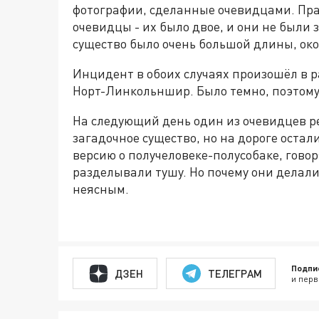
фотографии, сделанные очевидцами. Пра
очевидцы - их было двое, и они не были з
существо было очень большой длины, око
Инцидент в обоих случаях произошёл в 
Норт-Линкольншир. Было темно, поэтому 
На следующий день один из очевидцев ре
загадочное существо, но на дороге остал
версию о получеловеке-полусобаке, говор
разделывали тушу. Но почему они делали 
неясным.
Подпи
ДЗЕН
ТЕЛЕГРАМ
и перв