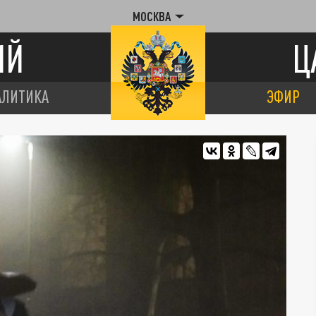
МОСКВА
ИЙ
Ц
АЛИТИКА
ЭФИР