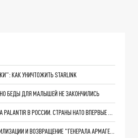
ТКИ": КАК УНИЧТОЖИТЬ STARLINK
. НО БЕДЫ ДЛЯ МАЛЫШЕЙ НЕ ЗАКОНЧИЛИСЬ
"ОЧЕНЬ ПЛОХИЕ НОВОСТИ": БОЛЬШАЯ ОШИБКА PALANTIR В РОССИИ. СТРАНЫ НАТО ВПЕРВЫЕ ЗА СВО ОСТАНОВИЛИ ПОСТАВКИ ОРУЖИЯ. ВСУ ТЕРЯЮТ ПРИГРАНИЧЬЕ?
ТРИ ГЛАВНЫХ ИНСАЙДА ОБ СВО. ОТМЕНА МОБИЛИЗАЦИИ И ВОЗВРАЩЕНИЕ "ГЕНЕРАЛА АРМАГЕДДОНА"? ОТЛИЧНЫЕ НОВОСТИ, КОТОРЫЕ ЖДАЛИ ВСЕ