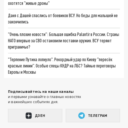
охотятся "живые дроны"
Даня с Дашей спаслись от боевиков ВСУ. Но беды для малышей не
закончились
"Очень плохие новости": Большая ошибка Palantir в России. Страны
НАТО впервые за СВО остановили поставки оружия. ВСУ теряют
приграничье?
"Терпение Путина лопнуло". Рекордный удар по Киеву "пересёк
красные линии". Особые спецы КНДР на ЛБС? Тайные переговоры
Европы и Москвы
Подписывайтесь на наши каналы
и первыми узнавайте о главных новостях
и важнейших событиях дня.
ДЗЕН
ТЕЛЕГРАМ