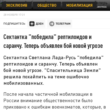
ЭКСКЛЮЗИВ
ОБЩЕСТВО
МОБИЛИЗАЦИЯ
KONSTANTIN MIKHAILOV/GLOBALLOOKPRESS
28 НОЯБРЯ 17:31
ПОДПИШИТЕСЬ:
Сектантка "победила" рептилоидов и
саранчу. Теперь объявлен бой новой угрозе
Сектантка Светлана Лада-Русь "победила"
рептилоидов и саранчу. Теперь объявлен
бой новой угрозе. "Спасительница Земли"
решила похайпить на теме ошибочно
мобилизованных.
После начала частичной мобилизации в
России внимание общественности было
приковано к ошибкам военкоматов, которые, в