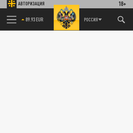
18+
АВТОРИЗАЦИЯ
89.93 EUR
РОССИЯ
115093, г. Москва, переулок Партийный,
д.1, к.57, стр.3, эт.1, пом.I, ком.45
Тел.:
+7 (495) 374-77-73
info@tsargrad.tv