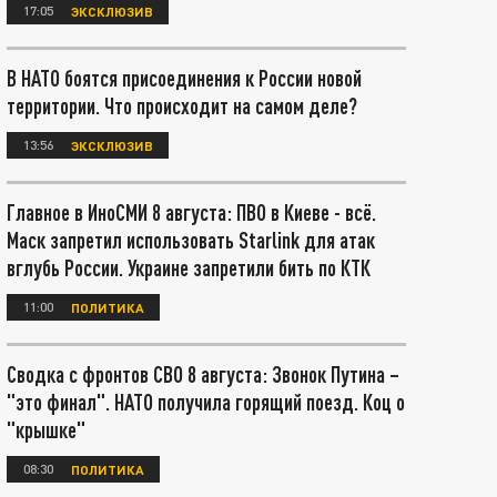
17:05
ЭКСКЛЮЗИВ
В НАТО боятся присоединения к России новой
территории. Что происходит на самом деле?
13:56
ЭКСКЛЮЗИВ
Главное в ИноСМИ 8 августа: ПВО в Киеве - всё.
Маск запретил использовать Starlink для атак
вглубь России. Украине запретили бить по КТК
11:00
ПОЛИТИКА
Сводка с фронтов СВО 8 августа: Звонок Путина –
"это финал". НАТО получила горящий поезд. Коц о
"крышке"
08:30
ПОЛИТИКА