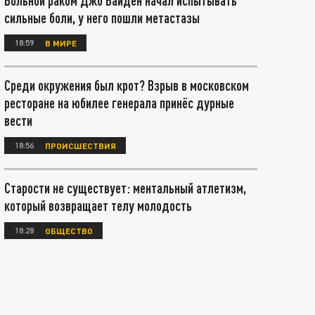
Больной раком Джо Байден начал испытывать
сильные боли, у него пошли метастазы
18:59
В МИРЕ
Среди окружения был крот? Взрыв в московском
ресторане на юбилее генерала принёс дурные
вести
18:56
ПРОИСШЕСТВИЯ
Старости не существует: ментальный атлетизм,
который возвращает телу молодость
18:28
ОБЩЕСТВО