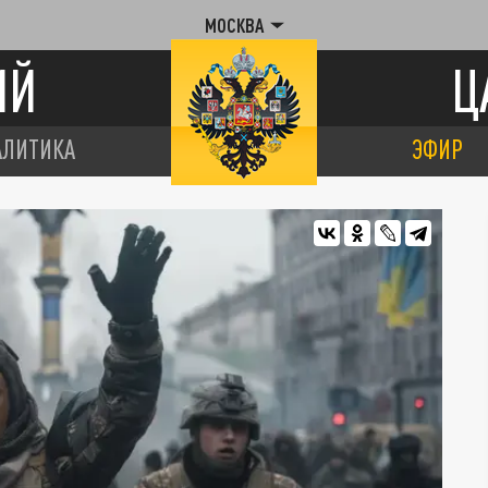
МОСКВА
ИЙ
Ц
АЛИТИКА
ЭФИР