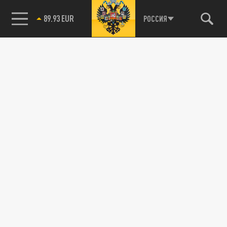
85.64 BRENT
РОССИЯ
115093, г. Москва, переулок Партийный,
д.1, к.57, стр.3, эт.1, пом.I, ком.45
Тел.:
+7 (495) 374-77-73
info@tsargrad.tv
Адрес для пресс-релизов
press@tsargrad.tv