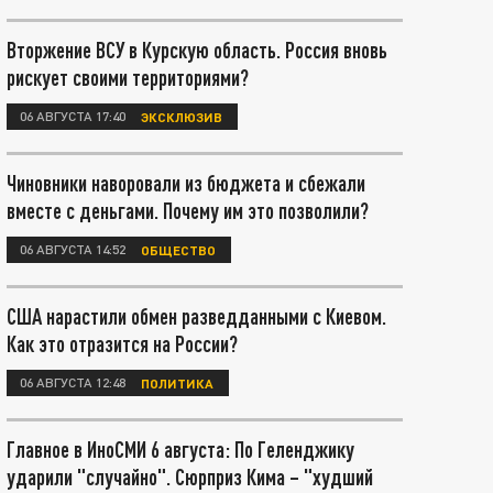
Вторжение ВСУ в Курскую область. Россия вновь
рискует своими территориями?
06 АВГУСТА 17:40
ЭКСКЛЮЗИВ
Чиновники наворовали из бюджета и сбежали
вместе с деньгами. Почему им это позволили?
06 АВГУСТА 14:52
ОБЩЕСТВО
США нарастили обмен разведданными с Киевом.
Как это отразится на России?
06 АВГУСТА 12:48
ПОЛИТИКА
Главное в ИноСМИ 6 августа: По Геленджику
ударили "случайно". Сюрприз Кима – "худший