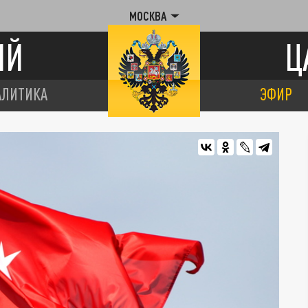
МОСКВА
ИЙ
Ц
АЛИТИКА
ЭФИР