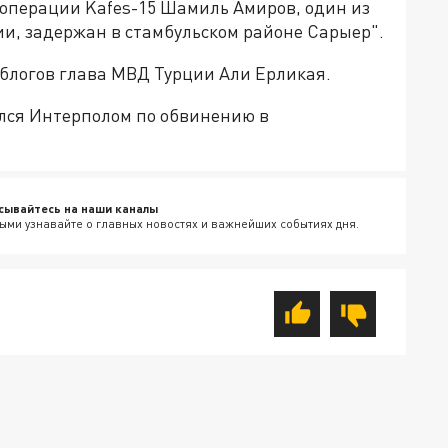
е операции Kafes-15 Шамиль Амиров, один из
ии, задержан в стамбульском районе Сарыер".
облогов глава МВД Турции Али Ерликая.
лся Интерполом по обвинению в
сывайтесь на наши каналы
ыми узнавайте о главных новостях и важнейших событиях дня.