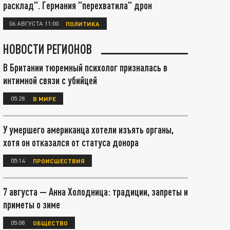
расклад". Германия "перехватила" дрон
06 АВГУСТА 11:00
ПОЛИТИКА
НОВОСТИ РЕГИОНОВ
В Британии тюремный психолог призналась в
интимной связи с убийцей
05:28
В МИРЕ
У умершего американца хотели изъять органы,
хотя он отказался от статуса донора
05:14
ПРОИСШЕСТВИЯ
7 августа — Анна Холодница: традиции, запреты и
приметы о зиме
05:08
ОБЩЕСТВО