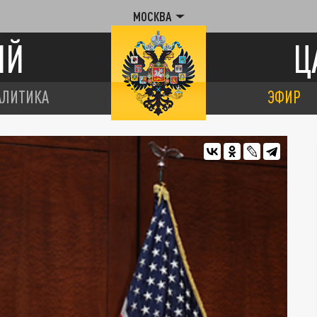
МОСКВА
ИЙ
Ц
АЛИТИКА
ЭФИР