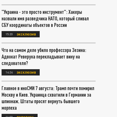
"Украина - это просто инструмент": Хакеры
назвали имя разведчика НАТО, который сливал
СБУ координаты объектов в России
15:20
ЭКСКЛЮЗИВ
Что на самом деле убило профессора Зезина:
Адвокат Реверука перекладывает вину на
следователя?
14:24
ЭКСКЛЮЗИВ
Главное в иноСМИ 7 августа: Трамп почти помирил
Москву и Киев. Украинца схватили в Германии за
шпионаж. Штаты просят вернуть бывшего
морпеха
11:00
ПОЛИТИКА