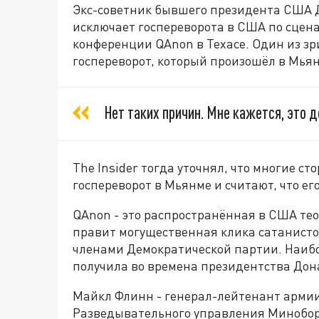
Экс-советник бывшего президента США 
исключает госпереворота в США по сцен
конференции QAnon в Техасе. Один из з
госпереворот, который произошёл в Мьян
Нет таких причин. Мне кажется, это д
The Insider тогда уточнял, что многие
госпереворот в Мьянме и считают, что ег
QAnon - это распространённая в США тео
правит могущественная клика сатанисто
членами Демократической партии. Наиб
получила во времена президентства Дон
Майкл Флинн - генерал-лейтенант арми
Разведывательного управления Минобор