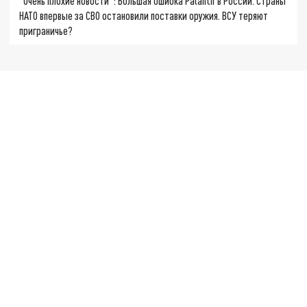
"Очень плохие новости": Большая ошибка Palantir в России. Страны
НАТО впервые за СВО остановили поставки оружия. ВСУ теряют
приграничье?