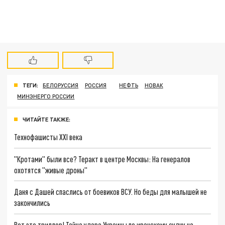
ТЕГИ:
БЕЛОРУССИЯ
РОССИЯ
НЕФТЬ
НОВАК
МИНЭНЕРГО РОССИИ
ЧИТАЙТЕ ТАКЖЕ:
Технофашисты XXI века
"Кротами" были все? Теракт в центре Москвы: На генералов
охотятся "живые дроны"
Даня с Дашей спаслись от боевиков ВСУ. Но беды для малышей не
закончились
Вот это триллер! Тайна удара Украины по иранскому судну на