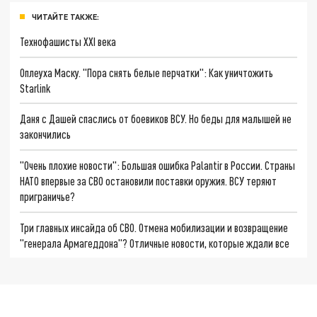
ЧИТАЙТЕ ТАКЖЕ:
Технофашисты XXI века
Оплеуха Маску. "Пора снять белые перчатки": Как уничтожить
Starlink
Даня с Дашей спаслись от боевиков ВСУ. Но беды для малышей не
закончились
"Очень плохие новости": Большая ошибка Palantir в России. Страны
НАТО впервые за СВО остановили поставки оружия. ВСУ теряют
приграничье?
Три главных инсайда об СВО. Отмена мобилизации и возвращение
"генерала Армагеддона"? Отличные новости, которые ждали все