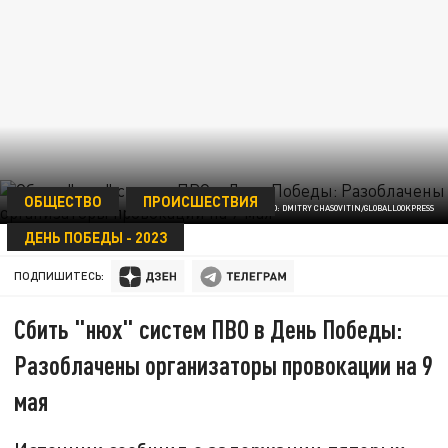
ОБЩЕСТВО
ПРОИСШЕСТВИЯ
ФОТО: DMITRY CHASOVITIN/GLOBALLOOKPRESS
ДЕНЬ ПОБЕДЫ - 2023
05 МАЯ 22:21
ПОДПИШИТЕСЬ:
Сбить "нюх" систем ПВО в День Победы:
Разоблачены организаторы провокации на 9
мая