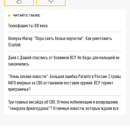
ЧИТАЙТЕ ТАКЖЕ:
Технофашисты XXI века
Оплеуха Маску. "Пора снять белые перчатки": Как уничтожить
Starlink
Даня с Дашей спаслись от боевиков ВСУ. Но беды для малышей не
закончились
"Очень плохие новости": Большая ошибка Palantir в России. Страны
НАТО впервые за СВО остановили поставки оружия. ВСУ теряют
приграничье?
Три главных инсайда об СВО. Отмена мобилизации и возвращение
"генерала Армагеддона"? Отличные новости, которые ждали все