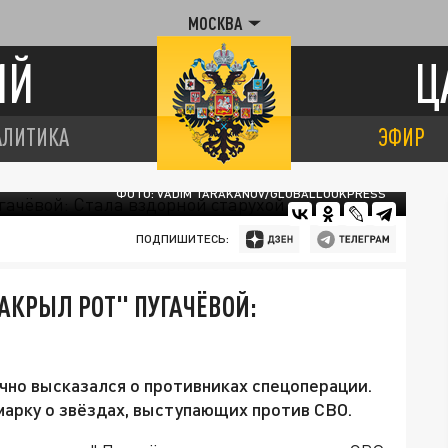
МОСКВА
ИЙ
Ц
АЛИТИКА
ЭФИР
ФОТО: VADIM TARAKANOV/GLOBALLOOKPRESS
ПОДПИШИТЕСЬ:
АКРЫЛ РОТ" ПУГАЧЁВОЙ:
но высказался о противниках спецоперации.
арку о звёздах, выступающих против СВО.