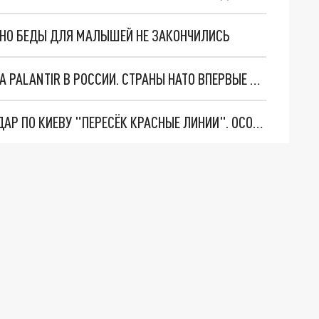
. НО БЕДЫ ДЛЯ МАЛЫШЕЙ НЕ ЗАКОНЧИЛИСЬ
"ОЧЕНЬ ПЛОХИЕ НОВОСТИ": БОЛЬШАЯ ОШИБКА PALANTIR В РОССИИ. СТРАНЫ НАТО ВПЕРВЫЕ ЗА СВО ОСТАНОВИЛИ ПОСТАВКИ ОРУЖИЯ. ВСУ ТЕРЯЮТ ПРИГРАНИЧЬЕ?
"ТЕРПЕНИЕ ПУТИНА ЛОПНУЛО". РЕКОРДНЫЙ УДАР ПО КИЕВУ "ПЕРЕСЁК КРАСНЫЕ ЛИНИИ". ОСОБЫЕ СПЕЦЫ КНДР НА ЛБС? ТАЙНЫЕ ПЕРЕГОВОРЫ ЕВРОПЫ И МОСКВЫ