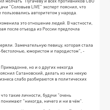
ил молчать" Пугачёву и всех противников СВО
ачи "Соловьев LIVE" эксперт пояснил, что
 пользовались авторитетом у народа.
изменила это отношение людей. В частности,
рая после отъезда из России предпочла
еряли. Замечательную певицу, которая стала
бестолочью, юмористом и пародистом", -
о Примадонне, но и о других некогда
пояснил Сатановский, делать из них некую
изнеса слабо разбираются в политических
что такие личности, будучи "очень
понимают "никогда, ничего и ни в чём".