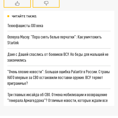
ЧИТАЙТЕ ТАКЖЕ:
Технофашисты XXI века
Оплеуха Маску. "Пора снять белые перчатки": Как уничтожить
Starlink
Даня с Дашей спаслись от боевиков ВСУ. Но беды для малышей не
закончились
"Очень плохие новости": Большая ошибка Palantir в России. Страны
НАТО впервые за СВО остановили поставки оружия. ВСУ теряют
приграничье?
Три главных инсайда об СВО. Отмена мобилизации и возвращение
"генерала Армагеддона"? Отличные новости, которые ждали все