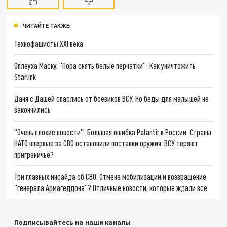
ЧИТАЙТЕ ТАКЖЕ:
Технофашисты XXI века
Оплеуха Маску. "Пора снять белые перчатки": Как уничтожить
Starlink
Даня с Дашей спаслись от боевиков ВСУ. Но беды для малышей не
закончились
"Очень плохие новости": Большая ошибка Palantir в России. Страны
НАТО впервые за СВО остановили поставки оружия. ВСУ теряют
приграничье?
Три главных инсайда об СВО. Отмена мобилизации и возвращение
"генерала Армагеддона"? Отличные новости, которые ждали все
Подписывайтесь на наши каналы