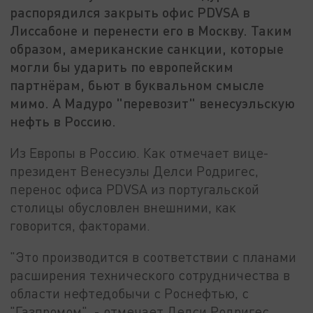
распорядился закрыть офис PDVSA в
Лиссабоне и перенести его в Москву. Таким
образом, американские санкции, которые
могли бы ударить по европейским
партнёрам, бьют в буквальном смысле
мимо. А Мадуро "перевозит" венесуэльскую
нефть в Россию.
Из Европы в Россию. Как отмечает в
ице-
президент Венесуэлы Делси Родригес,
перенос офиса
PDVSA
из португальской
столицы обусловлен внешними, как
говорится, факторами.
"Это производится в соответствии с планами
расширения технического сотрудничества в
области нефтедобычи с Роснефтью, с
"Газпромом", -
отмечает
Делси Родригес.