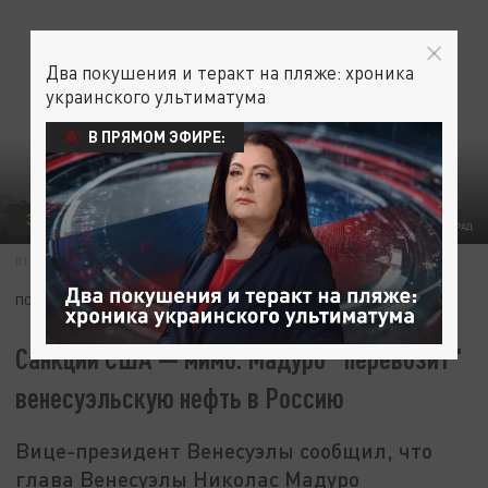
Два покушения и теракт на пляже: хроника
украинского ультиматума
В ПРЯМОМ ЭФИРЕ:
ЭКОНОМИКА
ФОТО: ЦАРЬГРАД
01 МАРТА 15:05
ПОДПИШИТЕСЬ:
Санкции США — мимо. Мадуро "перевозит"
венесуэльскую нефть в Россию
Вице-президент Венесуэлы сообщил, что
глава Венесуэлы Николас Мадуро