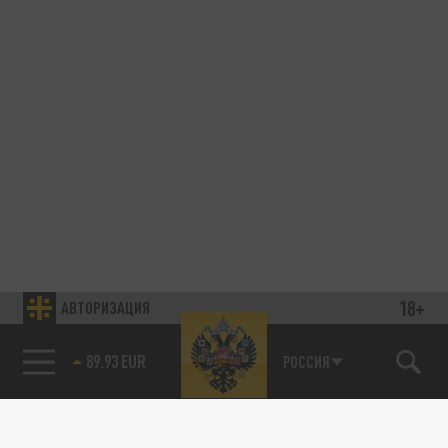
18+
АВТОРИЗАЦИЯ
89.93 EUR
РОССИЯ