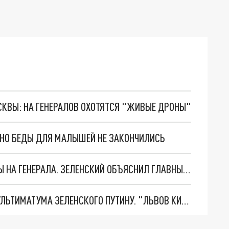
ОСКВЫ: НА ГЕНЕРАЛОВ ОХОТЯТСЯ "ЖИВЫЕ ДРОНЫ"
. НО БЕДЫ ДЛЯ МАЛЫШЕЙ НЕ ЗАКОНЧИЛИСЬ
"МЫ ВАС ЗАСТАВИМ": ЖУТКИЕ ДЕТАЛИ ОХОТЫ НА ГЕНЕРАЛА. ЗЕЛЕНСКИЙ ОБЪЯСНИЛ ГЛАВНЫЙ СМЫСЛ ТЕРАКТА В ЦЕНТРЕ МОСКВЫ
НОВОЕ МАСШТАБНЕЙШЕЕ НАСТУПЛЕНИЕ. ТРИ УЛЬТИМАТУМА ЗЕЛЕНСКОГО ПУТИНУ. "ЛЬВОВ КИМА" ПОСТАВЯТ НА ПВО? ГЛОБАЛЬНЫЙ ПРОРЫВ ПОД ЗАПОРОЖЬЕМ