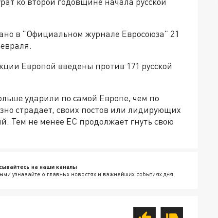
урат ко второй годовщине начала русской
ано в "Официальном журнале Евросоюза" 21
февраля.
кции Европой введены против 171 русской
ольше ударили по самой Европе, чем по
зно страдает, своих постов или лидирующих
й. Тем не менее ЕС продолжает гнуть свою
сывайтесь на наши каналы
ыми узнавайте о главных новостях и важнейших событиях дня.