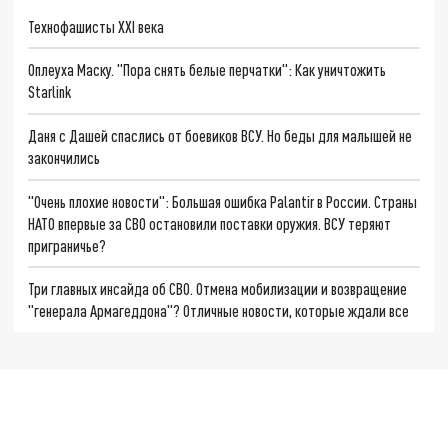
Технофашисты XXI века
Оплеуха Маску. "Пора снять белые перчатки": Как уничтожить
Starlink
Даня с Дашей спаслись от боевиков ВСУ. Но беды для малышей не
закончились
"Очень плохие новости": Большая ошибка Palantir в России. Страны
НАТО впервые за СВО остановили поставки оружия. ВСУ теряют
приграничье?
Три главных инсайда об СВО. Отмена мобилизации и возвращение
"генерала Армагеддона"? Отличные новости, которые ждали все