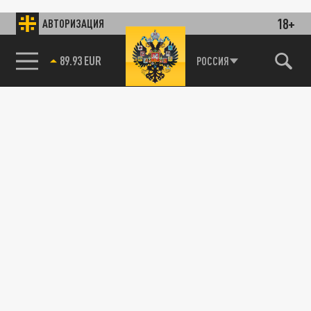
18+
АВТОРИЗАЦИЯ
89.93 EUR
РОССИЯ
115093, г. Москва, переулок Партийный,
д.1, к.57, стр.3, эт.1, пом.I, ком.45