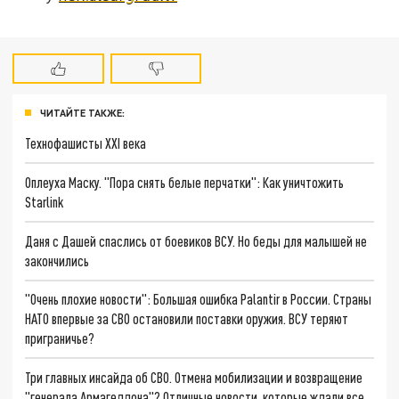
ЧИТАЙТЕ ТАКЖЕ:
Технофашисты XXI века
Оплеуха Маску. "Пора снять белые перчатки": Как уничтожить
Starlink
Даня с Дашей спаслись от боевиков ВСУ. Но беды для малышей не
закончились
"Очень плохие новости": Большая ошибка Palantir в России. Страны
НАТО впервые за СВО остановили поставки оружия. ВСУ теряют
приграничье?
Три главных инсайда об СВО. Отмена мобилизации и возвращение
"генерала Армагеддона"? Отличные новости, которые ждали все