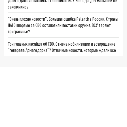
Даня с Дашей спаслись от боевиков ВСУ. Но беды для малышей не
закончились
"Очень плохие новости": Большая ошибка Palantir в России. Страны
НАТО впервые за СВО остановили поставки оружия. ВСУ теряют
приграничье?
Три главных инсайда об СВО. Отмена мобилизации и возвращение
"генерала Армагеддона"? Отличные новости, которые ждали все