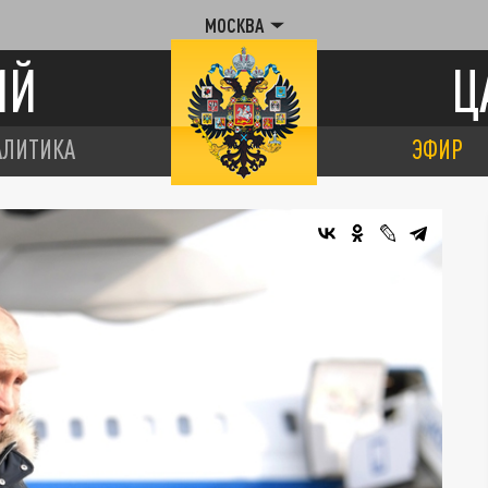
МОСКВА
ИЙ
Ц
АЛИТИКА
ЭФИР