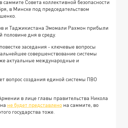
 в саммите Совета коллективной безопасности
бря, в Минске под председательством
ашенко.
в и Таджикистана Эмомали Рахмон прибыли
й половине дня в среду.
 повестке заседания - ключевые вопросы
дальнейшее совершенствование системы
кже актуальные международные и
ет вопрос создания единой системы ПВО
 Армении в лице главы правительства Никола
яна
не будет представлено
на саммите, во
того государства тоже.