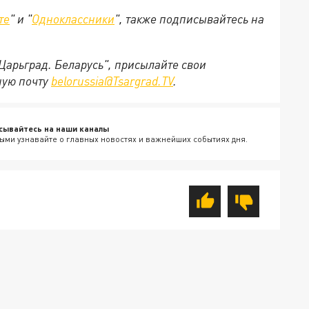
те
" и "
Одноклассники
", также подписывайтесь на
"Царьград. Беларусь", присылайте свои
ную почту
belorussia@Tsargrad.TV
.
сывайтесь на наши каналы
ыми узнавайте о главных новостях и важнейших событиях дня.