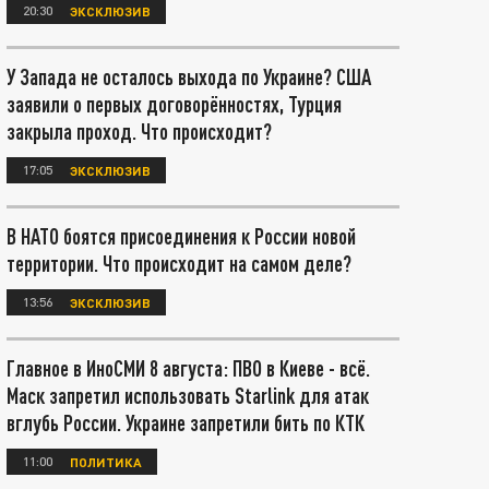
20:30
ЭКСКЛЮЗИВ
У Запада не осталось выхода по Украине? США
заявили о первых договорённостях, Турция
закрыла проход. Что происходит?
17:05
ЭКСКЛЮЗИВ
В НАТО боятся присоединения к России новой
территории. Что происходит на самом деле?
13:56
ЭКСКЛЮЗИВ
Главное в ИноСМИ 8 августа: ПВО в Киеве - всё.
Маск запретил использовать Starlink для атак
вглубь России. Украине запретили бить по КТК
11:00
ПОЛИТИКА