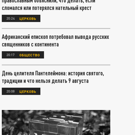
Православным объяснили, что делать, если
сломался или потерялся нательный крест
20:24
ЦЕРКОВЬ
Африканский епископ потребовал вывода русских
священников с континента
20:17
ОБЩЕСТВО
День целителя Пантелеймона: история святого,
традиции и что нельзя делать 9 августа
20:08
ЦЕРКОВЬ