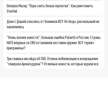
Оплеуха Маску. "Пора снять белые перчатки": Как уничтожить
Starlink
Даня с Дашей спаслись от боевиков ВСУ. Но беды для малышей не
закончились
"Очень плохие новости": Большая ошибка Palantir в России. Страны
НАТО впервые за СВО остановили поставки оружия. ВСУ теряют
приграничье?
Три главных инсайда об СВО. Отмена мобилизации и возвращение
"генерала Армагеддона"? Отличные новости, которые ждали все