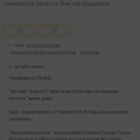
Самарской области Виктор Кудряшов.
ТЕГИ:
АВТОПРОМ РОССИИ
ПРОИЗВОДСТВО АВТОКОМПОНЕНТОВ
АВТОПРОМ
ЧИТАЙТЕ ТАКЖЕ:
Технофашисты XXI века
"Кротами" были все? Теракт в центре Москвы: На генералов
охотятся "живые дроны"
Даня с Дашей спаслись от боевиков ВСУ. Но беды для малышей не
закончились
"Очень плохие новости": Большая ошибка Palantir в России. Страны
НАТО впервые за СВО остановили поставки оружия. ВСУ теряют