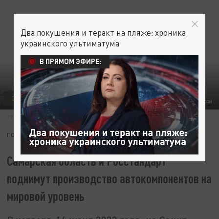
Два покушения и теракт на пляже: хроника
украинского ультиматума
В ПРЯМОМ ЭФИРЕ:
ЭКОНОМИКА
MIT RUSSIA/VIA GLOBALLOOKPRESS.COM
17 ИЮНЯ 07:44
ПОДПИШИТЕСЬ:
Самарская область и Росстандарт
поднимут производство автокомпонентов на
мировой уровень