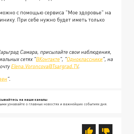
 можно с помощью сервиса "Мое здоровье" на
инику. При себе нужно будет иметь только
 Царьград Самара, присылайте свои наблюдения,
иальных сетях "
ВКонтакте
", "
Одноклассники
", на
почту
Elena.Voroncova@Tsargrad.TV
.
зен
".
сывайтесь на наши каналы
ыми узнавайте о главных новостях и важнейших событиях дня.