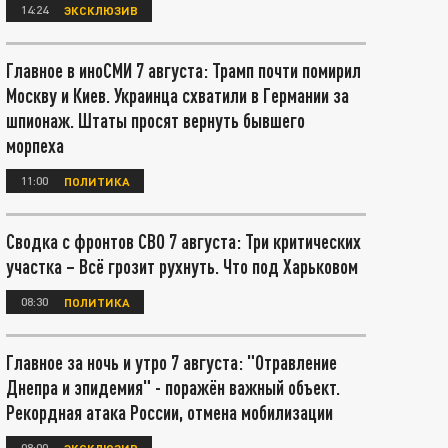
14:24
ЭКСКЛЮЗИВ
Главное в иноСМИ 7 августа: Трамп почти помирил
Москву и Киев. Украинца схватили в Германии за
шпионаж. Штаты просят вернуть бывшего
морпеха
11:00
ПОЛИТИКА
Сводка с фронтов СВО 7 августа: Три критических
участка – Всё грозит рухнуть. Что под Харьковом
08:30
ПОЛИТИКА
Главное за ночь и утро 7 августа: "Отравление
Днепра и эпидемия" - поражён важный объект.
Рекордная атака России, отмена мобилизации
08:00
ЭКСКЛЮЗИВ