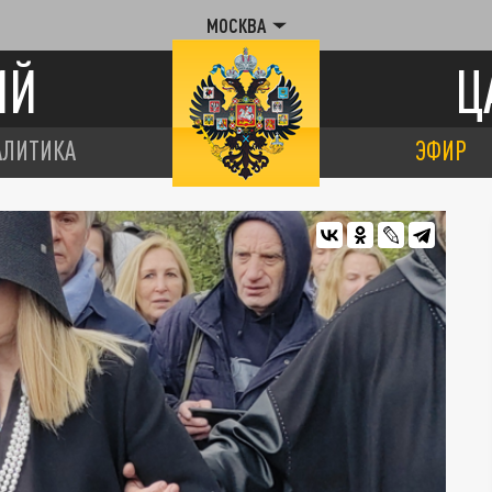
МОСКВА
ИЙ
Ц
АЛИТИКА
ЭФИР