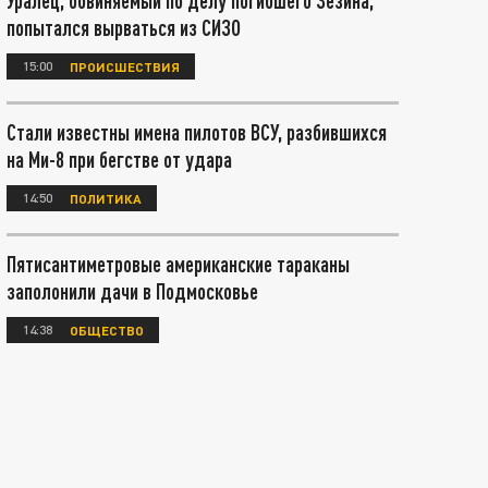
Уралец, обвиняемый по делу погибшего Зезина,
попытался вырваться из СИЗО
15:00
ПРОИСШЕСТВИЯ
Стали известны имена пилотов ВСУ, разбившихся
на Ми-8 при бегстве от удара
14:50
ПОЛИТИКА
Пятисантиметровые американские тараканы
заполонили дачи в Подмосковье
14:38
ОБЩЕСТВО