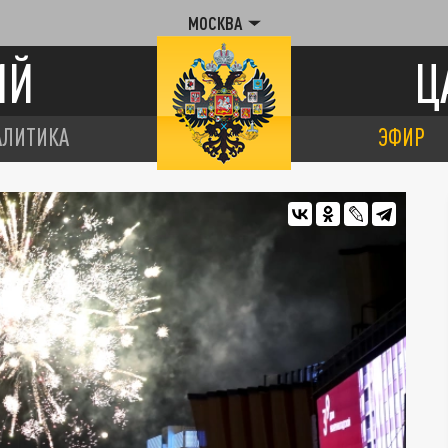
МОСКВА
ИЙ
Ц
АЛИТИКА
ЭФИР