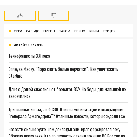
ТЕГИ:
САЛЬДО
ПУТИН
ПАРОМ
ЗЕРНО
КРЫМ
ТУРЦИЯ
ЧИТАЙТЕ ТАКЖЕ:
Технофашисты XXI века
Оплеуха Маску. "Пора снять белые перчатки": Как уничтожить
Starlink
Даня с Дашей спаслись от боевиков ВСУ. Но беды для малышей не
закончились
Три главных инсайда об СВО. Отмена мобилизации и возвращение
"генерала Армагеддона"? Отличные новости, которые ждали все
Новости сильно хуже, чем докладывали. Враг форсировал реку.
Оборона провалена. Кто по глупости спалил позиции ВС России на