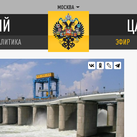
МОСКВА
ИЙ
Ц
АЛИТИКА
ЭФИР