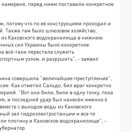
 намерено, перед ними поставили конкретное
, потому что по её конструкциям проходил и
. Также там было шлюзовое хозяйство,
й из Каховского водохранилища в нижнюю
ённых сил Украины было конкретное:
на всё-таки перестала служить
ортным узлом, и разрушить", - заявил
раина совершила "величайшее преступление",
сие. Как отметил Сальдо, бил враг конкретно
ерией. "Вот они били, били в одну точку, пока
ния, и последний удар был нанесён именно 6
вместе с выходом воды из Каховского
й зал гидроэлектростанции и все те
ли плотину и Каховское водохранилище", -
убернатор.