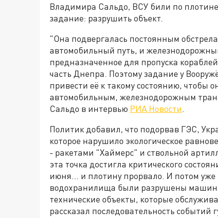
Владимира Сальдо, ВСУ били по плотине
задание: разрушить объект.
"Она подвергалась постоянным обстрелам
автомобильный путь, и железнодорожный
предназначенное для пропуска корабле
часть Днепра. Поэтому задание у Вооруж
привести её к такому состоянию, чтобы о
автомобильным, железнодорожным трансп
Сальдо в интервью
РИА Новости
.
Политик добавил, что подорвав ГЭС, Ук
которое нарушило экологическое равнове
- ракетами "Хаймерс" и ствольной артилл
эта точка достигла критического состоя
июня… и плотину прорвало. И потом уже 
водохранилища были разрушены машинны
технические объекты, которые обслужива
рассказал последовательность событий г