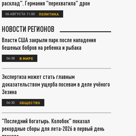
расклад". Германия "перехватила" дрон
06 АВГУСТА 11:00
ПОЛИТИКА
НОВОСТИ РЕГИОНОВ
Власти США закрыли парк после нападения
бешеных бобров на ребенка и рыбака
06:38
В МИРЕ
Экспертиза может стать главным
доказательством ущерба посевам в деле учёного
Зезина
06:30
ОБЩЕСТВО
"Последний богатырь. Колобок" показал
рекордные сборы для лета-2026 в первый день