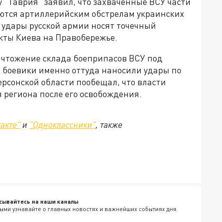
 "Таврия" заявил, что захваченные ВСУ части
аются артиллерийским обстрелам украинских
о удары русской армии носят точечный
кты Киева на Правобережье.
ичтожение склада боеприпасов ВСУ под
е боевики именно оттуда наносили удары по
ерсонской области пообещал, что власти
 региона после его освобождения.
акте"
и
"Одноклассники"
, также
сывайтесь на наши каналы
ыми узнавайте о главных новостях и важнейших событиях дня.