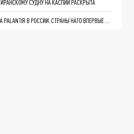
О ИРАНСКОМУ СУДНУ НА КАСПИИ РАСКРЫТА
"ОЧЕНЬ ПЛОХИЕ НОВОСТИ": БОЛЬШАЯ ОШИБКА PALANTIR В РОССИИ. СТРАНЫ НАТО ВПЕРВЫЕ ЗА СВО ОСТАНОВИЛИ ПОСТАВКИ ОРУЖИЯ. ВСУ ТЕРЯЮТ ПРИГРАНИЧЬЕ?