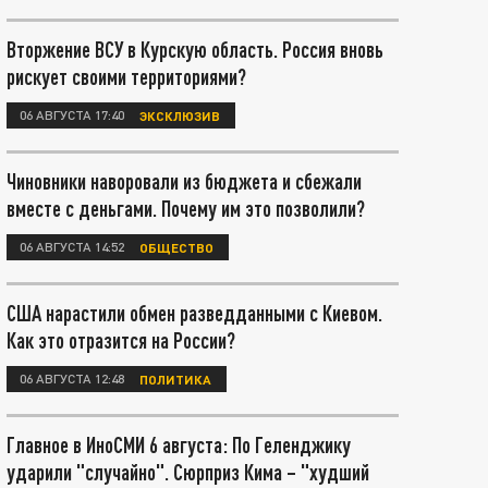
Вторжение ВСУ в Курскую область. Россия вновь
рискует своими территориями?
06 АВГУСТА 17:40
ЭКСКЛЮЗИВ
Чиновники наворовали из бюджета и сбежали
вместе с деньгами. Почему им это позволили?
06 АВГУСТА 14:52
ОБЩЕСТВО
США нарастили обмен разведданными с Киевом.
Как это отразится на России?
06 АВГУСТА 12:48
ПОЛИТИКА
Главное в ИноСМИ 6 августа: По Геленджику
ударили "случайно". Сюрприз Кима – "худший