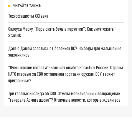
ЧИТАЙТЕ ТАКЖЕ:
Технофашисты XXI века
Оплеуха Маску. "Пора снять белые перчатки": Как уничтожить
Starlink
Даня с Дашей спаслись от боевиков ВСУ. Но беды для малышей не
закончились
"Очень плохие новости": Большая ошибка Palantir в России. Страны
НАТО впервые за СВО остановили поставки оружия. ВСУ теряют
приграничье?
Три главных инсайда об СВО. Отмена мобилизации и возвращение
"генерала Армагеддона"? Отличные новости, которые ждали все