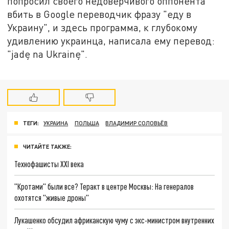
попросил своего недоверчивого оппонента
вбить в Google переводчик фразу "еду в
Украину", и здесь программа, к глубокому
удивлению украинца, написала ему перевод:
"jadę na Ukrainę".
ТЕГИ:
УКРАИНА
ПОЛЬША
ВЛАДИМИР СОЛОВЬЁВ
ЧИТАЙТЕ ТАКЖЕ:
Технофашисты XXI века
"Кротами" были все? Теракт в центре Москвы: На генералов
охотятся "живые дроны"
Лукашенко обсудил африканскую чуму с экс-министром внутренних