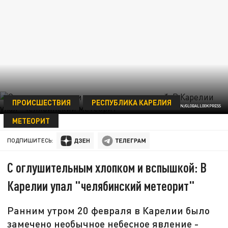
ПРОИСШЕСТВИЯ
РЕСПУБЛИКА КАРЕЛИЯ
ФОТО: ANDREI LADYGIN/GLOBALLOOKPRESS
МЕТЕОРИТ
21 ФЕВРАЛЯ 12:34
ПОДПИШИТЕСЬ:
С оглушительным хлопком и вспышкой: В
Карелии упал "челябинский метеорит"
Ранним утром 20 февраля в Карелии было
замечено необычное небесное явление -