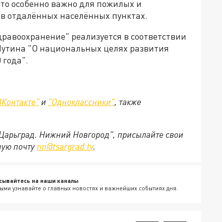
что особенно важно для пожилых и
в отдалённых населённых пунктах.
равоохранение" реализуется в соответствии
Путина "О национальных целях развития
 года".
ВКонтакте"
и
"Одноклассники"
,
также
"Царьград. Нижний Новгород", присылайте свои
ную почту
nn@tsargrad.tv
.
сывайтесь на наши каналы
ыми узнавайте о главных новостях и важнейших событиях дня.