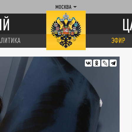
МОСКВА
ИЙ
Ц
АЛИТИКА
ЭФИР