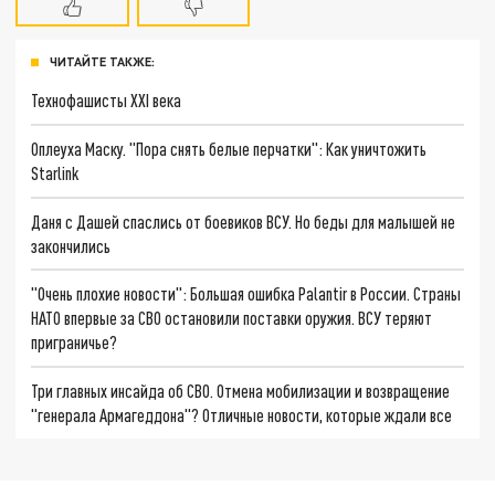
ЧИТАЙТЕ ТАКЖЕ:
Технофашисты XXI века
Оплеуха Маску. "Пора снять белые перчатки": Как уничтожить
Starlink
Даня с Дашей спаслись от боевиков ВСУ. Но беды для малышей не
закончились
"Очень плохие новости": Большая ошибка Palantir в России. Страны
НАТО впервые за СВО остановили поставки оружия. ВСУ теряют
приграничье?
Три главных инсайда об СВО. Отмена мобилизации и возвращение
"генерала Армагеддона"? Отличные новости, которые ждали все